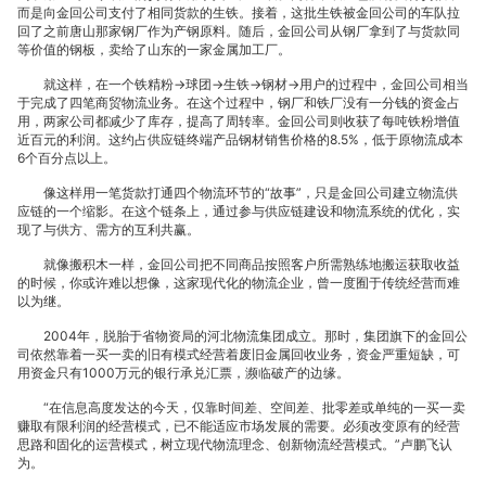
而是向金回公司支付了相同货款的生铁。接着，这批生铁被金回公司的车队拉
回了之前唐山那家钢厂作为产钢原料。随后，金回公司从钢厂拿到了与货款同
等价值的钢板，卖给了山东的一家金属加工厂。
游
就这样，在一个铁精粉→球团→生铁→钢材→用户的过程中，金回公司相当
于完成了四笔商贸物流业务。在这个过程中，钢厂和铁厂没有一分钱的资金占
用，两家公司都减少了库存，提高了周转率。金回公司则收获了每吨铁粉增值
近百元的利润。这约占供应链终端产品钢材销售价格的8.5%，低于原物流成本
6个百分点以上。
会
像这样用一笔货款打通四个物流环节的“故事”，只是金回公司建立物流供
应链的一个缩影。在这个链条上，通过参与供应链建设和物流系统的优化，实
现了与供方、需方的互利共赢。
就像搬积木一样，金回公司把不同商品按照客户所需熟练地搬运获取收益
的时候，你或许难以想像，这家现代化的物流企业，曾一度囿于传统经营而难
以为继。
国
2004年，脱胎于省物资局的河北物流集团成立。那时，集团旗下的金回公
司依然靠着一买一卖的旧有模式经营着废旧金属回收业务，资金严重短缺，可
用资金只有1000万元的银行承兑汇票，濒临破产的边缘。
“在信息高度发达的今天，仅靠时间差、空间差、批零差或单纯的一买一卖
赚取有限利润的经营模式，已不能适应市场发展的需要。必须改变原有的经营
际
思路和固化的运营模式，树立现代物流理念、创新物流经营模式。”卢鹏飞认
为。