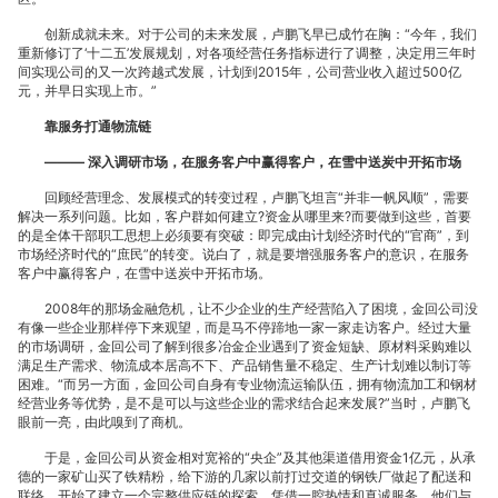
创新成就未来。对于公司的未来发展，卢鹏飞早已成竹在胸：“今年，我们
物
重新修订了‘十二五’发展规划，对各项经营任务指标进行了调整，决定用三年时
间实现公司的又一次跨越式发展，计划到2015年，公司营业收入超过500亿
元，并早日实现上市。”
靠服务打通物流链
——— 深入调研市场，在服务客户中赢得客户，在雪中送炭中开拓市场
流
回顾经营理念、发展模式的转变过程，卢鹏飞坦言“并非一帆风顺”，需要
解决一系列问题。比如，客户群如何建立?资金从哪里来?而要做到这些，首要
的是全体干部职工思想上必须要有突破：即完成由计划经济时代的“官商”，到
市场经济时代的“庶民”的转变。说白了，就是要增强服务客户的意识，在服务
客户中赢得客户，在雪中送炭中开拓市场。
链
2008年的那场金融危机，让不少企业的生产经营陷入了困境，金回公司没
有像一些企业那样停下来观望，而是马不停蹄地一家一家走访客户。经过大量
的市场调研，金回公司了解到很多冶金企业遇到了资金短缺、原材料采购难以
满足生产需求、物流成本居高不下、产品销售量不稳定、生产计划难以制订等
困难。“而另一方面，金回公司自身有专业物流运输队伍，拥有物流加工和钢材
经营业务等优势，是不是可以与这些企业的需求结合起来发展?”当时，卢鹏飞
眼前一亮，由此嗅到了商机。
逆
于是，金回公司从资金相对宽裕的“央企”及其他渠道借用资金1亿元，从承
德的一家矿山买了铁精粉，给下游的几家以前打过交道的钢铁厂做起了配送和
联络，开始了建立一个完整供应链的探索。凭借一腔热情和真诚服务，他们与