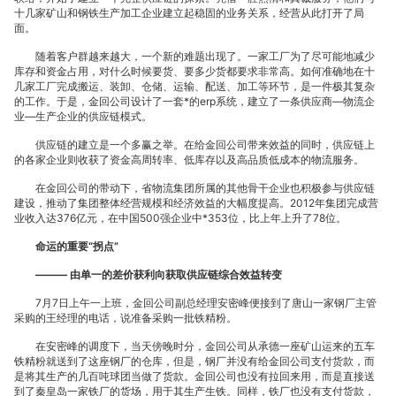
十几家矿山和钢铁生产加工企业建立起稳固的业务关系，经营从此打开了局
面。
势
随着客户群越来越大，一个新的难题出现了。一家工厂为了尽可能地减少
库存和资金占用，对什么时候要货、要多少货都要求非常高。如何准确地在十
几家工厂完成搬运、装卸、仓储、运输、配送、加工等环节，是一件极其复杂
的工作。于是，金回公司设计了一套*的erp系统，建立了一条供应商—物流企
业—生产企业的供应链模式。
飞
供应链的建立是一个多赢之举。在给金回公司带来效益的同时，供应链上
的各家企业则收获了资金高周转率、低库存以及高品质低成本的物流服务。
在金回公司的带动下，省物流集团所属的其他骨干企业也积极参与供应链
建设，推动了集团整体经营规模和经济效益的大幅度提高。2012年集团完成营
业收入达376亿元，在中国500强企业中*353位，比上年上升了78位。
扬-
命运的重要“拐点”
——— 由单一的差价获利向获取供应链综合效益转变
7月7日上午一上班，金回公司副总经理安密峰便接到了唐山一家钢厂主管
采购的王经理的电话，说准备采购一批铁精粉。
九
在安密峰的调度下，当天傍晚时分，金回公司从承德一座矿山运来的五车
铁精粉就送到了这座钢厂的仓库，但是，钢厂并没有给金回公司支付货款，而
是将其生产的几百吨球团当做了货款。金回公司也没有拉回来用，而是直接送
到了秦皇岛一家铁厂的货场，用于其生产生铁。同样，铁厂也没有支付货款，