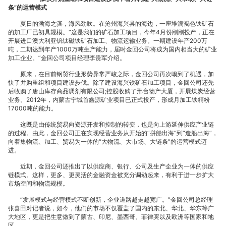
条”的运营模式
公
夏日的渤海之滨，海风劲吹。在沧州海兴县的海边，一座堆满褐色铁矿石
的加工厂已初具规模。“这是我们的矿石加工项目，今年4月份刚刚投产，正在
开展进口澳大利亚钒钛磁铁矿石加工、物流运输业务。一期建设年产200万
吨，二期达到年产1000万吨生产能力，届时金回公司将成为国内相当大的矿业
加工企业。”金回公司项目经理李贵军介绍。
司
原来，在目前钢贸行业形势异常严峻之际，金回公司再次嗅到了机遇，加
快了并购重组和项目建设步伐。除了建设海兴铁矿石加工项目，金回公司还先
后收购了唐山库存商品调剂有限公司;控股收购了邢台物产大厦，开展煤炭经营
业务。2012年，内蒙古宁城首鑫源矿业项目已正式投产，形成月加工铁精粉
17000吨的能力。
这既是由传统贸易向资源开发和控制的转变，也是向上游延伸供应产业链
重
的过程。由此，金回公司正在实现经营业务从开始的“拼船出海”到“造船出海”，
向着集物流、加工、贸易为一体的“大物流、大市场、大链条”的运营模式迈
进。
近期，金回公司还推出了以供应商、银行、公司及生产企业为一体的供应
链模式。这样，更多、更灵活的金融资金被充分调动起来，有利于进一步扩大
市场空间和物流规模。
塑
“发展模式与经营模式不断创新，企业道路越走越宽广。”金回公司总经理
张喜田对记者说，如今，他们的市场不仅覆盖了国内的东北、华北、华东等广
大地区，更是把生意做到了蒙古、印尼、墨西哥、菲律宾以及欧洲等国家和地
区。