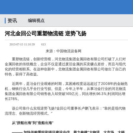
河
资讯
编辑视点
河北金回公司重塑物流链 逆势飞扬
北
2013-07-15 11:10:39
613
来源：中国物流设备网
重塑物流链，创新经营模，河北物流集团金属回收有限公司打破了人们对
金属回收的传统概念，企业不仅是通过废旧金属的买卖赚点差价，而且与现代
化的经营相联系。在这种创新中，北物流集团金属回收有限公司做出了自己的
特色，获得了高收益。
金
近两年，是冶金行业艰难的时期，其困难程度远远超过了2008年的金融危
机，钢铁行业几乎全行业亏损。但是，今年上半年，从事冶金行业的河北物流
集团金属回收有限公司销售收入却突破165亿元，同比增长96.3%;利润同比增
长278%。
回
该公司靠什么实现逆势飞扬?金回公司董事长卢鹏飞表示：“靠的是现代物
流理念、创新物流经营模式。”
从“拼船出海”到“造船出海”
——— 加快并购重组和项目建设步伐，着力构建“大物流、大市场、大链