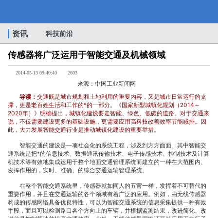
传
资讯
科技前沿
传感器将广泛运用于智能交通及机械领域
感
2014-05-13 09:40:40
2603
来源：中国工业新闻网
导读：
交通既是城市规划和土地利用的重要内容，又是城市日常运行的支
撑，更是老百姓生活和工作的*的一部分。《国家新型城镇化规划（2014～
2020年）》明确提出，城镇化建设要走智能、绿色、低碳的道路。对于交通来
说，不仅需要建设更多的基础设施，更需要应用高科技改善效率节能减排。因
器
此，大力发展智能交通行业是推动城镇化建设的重要举措。
智能交通的建设是一项社会化的系统工程，涉及到方方面面。其中智能交
通系统是把*的信息技术、数据通讯传输技术、电子传感技术、控制技术及计算
机技术等有效地集成运用于整个地面交通管理系统而建立的一种在大范围内、
发挥作用的，实时、准确、的综合交通运输管理系统。
将
在整个智能交通系统里，传感器就如同人的五官一样，发挥着不可替代的
重要作用，并且在交通运输的各个领域有着广泛的应用。例如，由无线传感器
构成的传感网络具备优良特性，可以为智能交通系统的信息采集提供一种有效
手段，而且可以检测路口各个方向上的车辆，并根据监测结果，改进简化、改