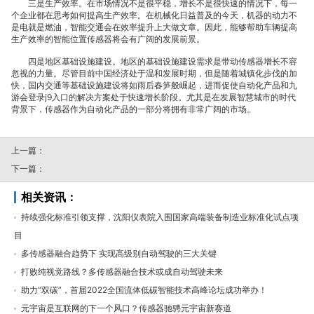
三是生产效率。在市场情况不是很平稳，增长不是很快速的情况下，每一
个企业都在思考如何提高生产效率。在机械化日益普及的今天，机器的动力不
于
是电就是燃油，智能交通会在效率提升上大做文章。因此，能够帮助车辆提高
生产效率的智能位置传感器将会有广阔的发展前景。
四是地区基础设施建设。地区的基础设施建设需求是带动传感器增长不容
忽视的力量。尽管目前中国经济处于温和发展时期，但是随着城镇化步伐的加
快，国内交通等基础设施建设将如雨后春笋般崛起，进而促使自动化产品和九
游会登录j9入口的解决方案处于快速增长阶段。尤其是在发展智慧城市的时代
智
背景下，传感器作为自动化产品的一部分将拥有非常广阔的市场。
上一篇：
下一篇：
能
相关资讯：
持续强化标准引领支撑，沈阳仪表院入围国家高端装备制造业标准化试点项
目
多传感器融合趋势下 实现高级别自动驾驶的三大关键
交
打败纯视觉路线？多传感器融合技术或成自动驾驶未来
助力“双碳”，首届2022全国流体低碳智能技术高峰论坛成功举办！
元宇宙是互联网的下一个风口？传感器驰骋元宇宙新赛道