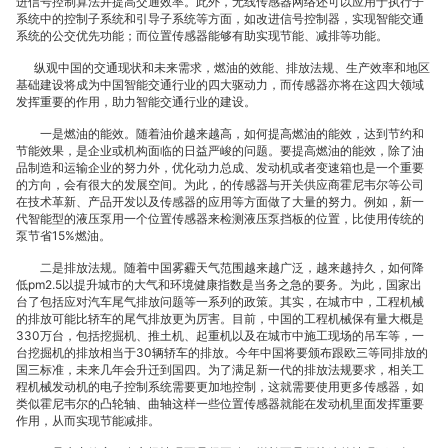
进信号控制算法并提高交通效率。此外，无线传感器网络还可以应用于执行子
系统中的控制子系统和引导子系统等方面，如改进信号控制器，实现智能交通
广
系统的公交优先功能；而位置传感器能够有助实现节能、减排等功能。
纵观中国的交通现状和未来需求，燃油的效能、排放法规、生产效率和地区
基础建设将成为中国智能交通行业的四大驱动力，而传感器亦将在这四大领域
发挥重要的作用，助力智能交通行业的建设。
一是燃油的能效。随着油价越来越高，如何提高燃油的能效，达到节约和
泛
节能效果，是企业或机构面临的日益严峻的问题。要提高燃油的能效，除了油
品制造和运输企业的努力外，优化动力总成、发动机或者变速箱也是一个重要
的方向，会有很大的发展空间。为此，的传感器与开关供应商霍尼韦尔等公司
在技术革新、产品开发以及传感器的应用等方面做了大量的努力。例如，新一
代智能型的液压泵用一个位置传感器来检测液压泵挡板的位置，比使用传统的
泵节省15%燃油。
运
二是排放法规。随着中国雾霾天气范围越来越广泛，越来越持久，如何降
低pm2.5以提升城市的大气和环境健康指数是当务之急的要务。为此，国家出
台了包括应对汽车尾气排放问题等一系列的政策。其实，在城市中，工程机械
的排放可能比轿车的尾气排放更为厉害。目前，中国的工程机械保有量大概是
330万台，包括挖掘机、推土机、起重机以及在城市中施工现场的吊车等，一
台挖掘机的排放相当于30辆轿车的排放。今年中国将要颁布跟欧三等同排放的
国三标准，未来几年会升迁到国四。为了满足新一代的排放法规要求，相关工
用
程机械发动机的电子控制系统需要更加地控制，这就需要使用更多传感器，如
类似霍尼韦尔的凸轮轴、曲轴这样一些位置传感器就能在发动机里面发挥重要
作用，从而实现节能减排。