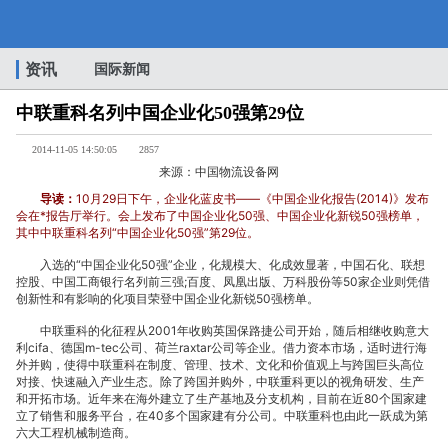
中
资讯
国际新闻
中联重科名列中国企业化50强第29位
联
2014-11-05 14:50:05
2857
来源：中国物流设备网
导读：
10月29日下午，企业化蓝皮书——《中国企业化报告(2014)》发布
会在*报告厅举行。会上发布了中国企业化50强、中国企业化新锐50强榜单，
其中中联重科名列“中国企业化50强”第29位。
重
入选的“中国企业化50强”企业，化规模大、化成效显著，中国石化、联想
控股、中国工商银行名列前三强;百度、凤凰出版、万科股份等50家企业则凭借
创新性和有影响的化项目荣登中国企业化新锐50强榜单。
中联重科的化征程从2001年收购英国保路捷公司开始，随后相继收购意大
利cifa、德国m-tec公司、荷兰raxtar公司等企业。借力资本市场，适时进行海
科
外并购，使得中联重科在制度、管理、技术、文化和价值观上与跨国巨头高位
对接、快速融入产业生态。除了跨国并购外，中联重科更以的视角研发、生产
和开拓市场。近年来在海外建立了生产基地及分支机构，目前在近80个国家建
立了销售和服务平台，在40多个国家建有分公司。中联重科也由此一跃成为第
六大工程机械制造商。