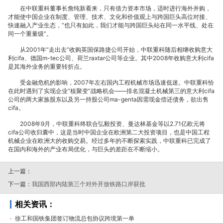
在中联重科董事长詹纯新看来，只有借力资本市场，适时进行海外并购，
名
才能使中国企业在制度、管理、技术、文化和价值观上与跨国巨头高位对接、
快速融入产业生态，“也只有如此，我们才能与跨国巨头站在同一水平线、处在
同一个重量级”。
从2001年“走出去”收购英国保路捷公司开始，中联重科随后相继收购意大
利cifa、德国m-tec公司、荷兰raxtar公司等企业。其中2008年收购意大利cifa
是其海外业务的重要转折点。
列
受金融危机的影响，2007年左右国内工程机械市场迅速低迷。中联重科恰
在此时遇到了实现企业“核聚变”战略机会——排名混凝土机械第三的意大利cifa
公司的两大家族股东以及另一持股公司ma-genta因需现金偿还债务，欲出售
cifa。
2008年9月，中联重科终联合弘毅投资、曼达林基金等以2.71亿欧元将
中
cifa公司收归囊中，这是当时中国企业在欧洲第二大投资项目，也是中国工程
机械企业在欧洲大的收购交易。经过多年的不断探索实践，中联重科已完成了
在国内和海外的产业布局优化，与巨头的差距在不断缩小。
上一篇：
下一篇：
我国西部内陆第三个对外开放铁路口岸获批
国
相关资讯：
徐工和国铁集团签订物流总包协议跨境第一单