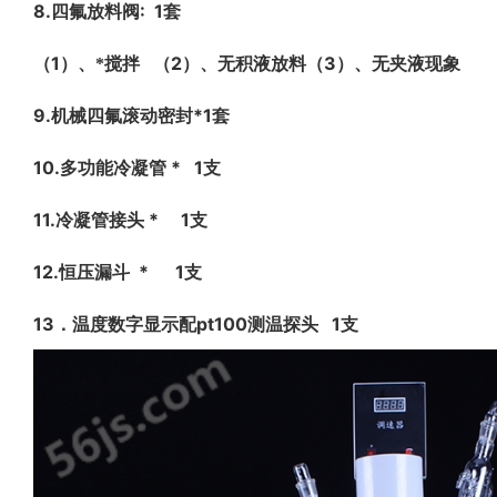
8.
: 1
四氟放料阀
套
1
2
3
（
）、*搅拌
（
）、无积液放料（
）、无夹液现象
9.
*1
机械四氟滚动密封
套
10.
* 1
多功能冷凝管
支
11.
* 1
冷凝管接头
支
12.
* 1
恒压漏斗
支
13
pt100
1
．温度数字显示配
测温探头
支