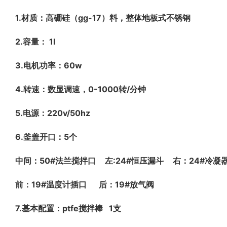
1.
gg-17
材质：高硼硅（
）料，整体地板式不锈钢
2.
1l
容量：
3.
60w
电机功率：
4.
0-1000
/
转速：数显调速，
转
分钟
5.
220v/50hz
电源：
6.
5
釜盖开口：
个
50#
:24#
24#
中间：
法兰搅拌口
左
恒压漏斗
右：
冷凝
19#
19#
前：
温度计插口
后：
放气阀
7.
ptfe
1
基本配置：
搅拌棒
支